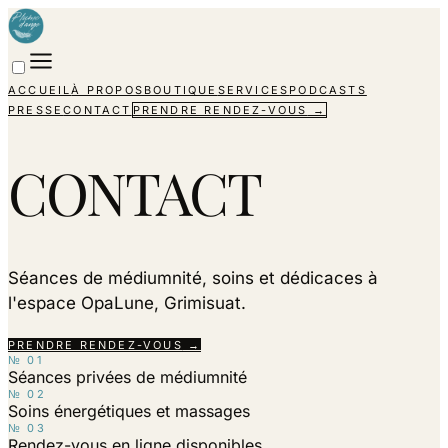
ACCUEIL
À PROPOS
BOUTIQUE
SERVICES
PODCASTS
PRESSE
CONTACT
PRENDRE RENDEZ-VOUS
→
CONTACT
Séances de médiumnité, soins et dédicaces à
l'espace OpaLune, Grimisuat.
PRENDRE RENDEZ-VOUS
→
№
01
Séances privées de médiumnité
№
02
Soins énergétiques et massages
№
03
Rendez-vous en ligne disponibles